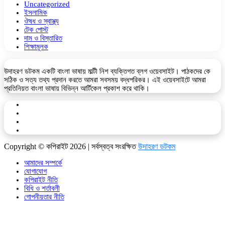
Uncategorized
ইসলামিক
ঔষধ ও স্বাস্থ্য
টেক পোস্ট
দাম ও বিস্তারিত
শিক্ষামূলক
উদাহরণ ডটকম একটি বাংলা ভাষায় মাল্টী নিশ ব্যক্তিগত ব্লগ ওয়েবসাইট। পাঠকদের কে
সঠিক ও সত্য তথ্য প্রদান করতে আমরা সবসময় বদ্ধপরিকর। এই ওয়েবসাইটে আমরা
প্রতিনিয়ত বাংলা ভাষায় বিভিন্ন আর্টিকেল প্রকাশ করে থাকি।
Facebook
YouTube
Telegram
google
news
Copyright © কপিরাইট 2026 | সর্বস্বত্ব সংরক্ষিত
উদাহরণ ডটকম
আমাদের সম্পর্কে
যোগাযোগ
কপিরাইট নীতি
বিধি ও শর্তাবলী
গোপনীয়তার নীতি
Back
to