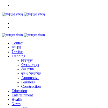
মেনু
কি
সার্চ
Switch
করবেন?
skin
Contact
মুলপাতা
ইসলামিক
Trending
শিক্ষামূলক
ঔষধ ও স্বাস্থ্য
টেক পোস্ট
দাম ও বিস্তারিত
Automotive
Business
Construction
Education
Entertainment
Health
News