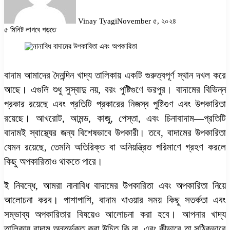
Vinay Tyagi
November ৫, ২০২৪
৫ মিনিট লাগবে পড়তে
Facebook
Twitter
LinkedIn
Pinterest
Messenger
Messenger
WhatsApp
বাদাম আমাদের দৈনন্দিন খাদ্য তালিকায় একটি গুরুত্বপূর্ণ স্থান দখল করে
আছে। এগুলি শুধু সুস্বাদু নয়, বরং পুষ্টিগুণে ভরপুর। বাদামের বিভিন্ন
প্রকার রয়েছে এবং প্রতিটি প্রকারের নিজস্ব পুষ্টিগুণ এবং উপকারিতা
রয়েছে। আখরোট, আমন্ড, কাজু, পেস্তা, এবং চিনাবাদাম—প্রতিটি
বাদামই স্বাস্থ্যের জন্য বিশেষভাবে উপকারী। তবে, বাদামের উপকারিতা
যেমন রয়েছে, তেমনি অতিরিক্ত বা অনিয়ন্ত্রিত পরিমাণে গ্রহণ করলে
কিছু অপকারিতাও থাকতে পারে।
ই নিবন্ধে, আমরা
নানাবিধ বাদামের উপকারিতা এবং অপকারিতা
নিয়ে
আলোচনা করব। পাশাপাশি, বাদাম খাওয়ার সময় কিছু সতর্কতা এবং
সম্ভাব্য অপকারিতার বিষয়েও আলোচনা করা হবে। আপনার খাদ্য
তালিকায় বাদাম অন্তর্ভুক্ত করা উচিত কি না, এবং কীভাবে তা সঠিকভাবে