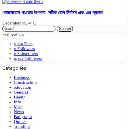
ভোজ্যতেল খাওয়ার উপকার: সঠিক তেল নির্বাচন এবং এর প্রভাব
December ১১, ২০২৪
Search
for:
Follow Us
৬,২১৪
Fans
০
Followers
০
Subscribers
৬,২৩১
Followers
Categories
Business
Construction
education
General
Health
Info
Misc
News
Paragraph
Quotes
Trending