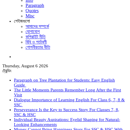
Info
Paragraph
Quotes
Misc
পেইজগুলো
আমাদের সম্পর্কে
যোগাযোগ
কপিরাইট নীতি
বিধি ও শর্তাবলী
গোপনীয়তার নীতি
কি
সার্চ
Thursday, August 6 2026
করবেন?
ট্রেন্ডিং
Paragraph on Tree Plantation for Students: Easy English
Guide
The Little Moments Parents Remember Long After the First
Visit
Dialogue Importance of Learning English For Class 6, 7, 8 &
SSC
Perseverance Is the Key to Success Story For Classes 7, 8,
SSC & HSC
Individual Beauty Aspirations: Eyelid Shaping for Natural-
Looking Enhancements
Money Cannot Bring Happiness Story For SSC & HSC With