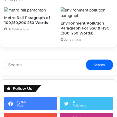
Metro Rail Paragraph of
100,150,200,250 Words
Environment Pollution
Paragraph For SSC & HSC
October ৩, ২০২৫
(200, 250 Words)
June ৬, ২০২৫
Search
for:
Follow Us
৬,২১৪
০
Fans
Followers