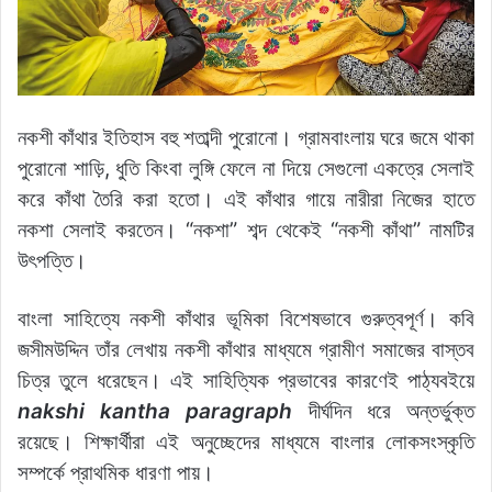
নকশী কাঁথার ইতিহাস বহু শতাব্দী পুরোনো। গ্রামবাংলায় ঘরে জমে থাকা
পুরোনো শাড়ি, ধুতি কিংবা লুঙ্গি ফেলে না দিয়ে সেগুলো একত্রে সেলাই
করে কাঁথা তৈরি করা হতো। এই কাঁথার গায়ে নারীরা নিজের হাতে
নকশা সেলাই করতেন। “নকশা” শব্দ থেকেই “নকশী কাঁথা” নামটির
উৎপত্তি।
বাংলা সাহিত্যে নকশী কাঁথার ভূমিকা বিশেষভাবে গুরুত্বপূর্ণ। কবি
জসীমউদ্দিন তাঁর লেখায় নকশী কাঁথার মাধ্যমে গ্রামীণ সমাজের বাস্তব
চিত্র তুলে ধরেছেন। এই সাহিত্যিক প্রভাবের কারণেই পাঠ্যবইয়ে
nakshi kantha paragraph
দীর্ঘদিন ধরে অন্তর্ভুক্ত
রয়েছে। শিক্ষার্থীরা এই অনুচ্ছেদের মাধ্যমে বাংলার লোকসংস্কৃতি
সম্পর্কে প্রাথমিক ধারণা পায়।