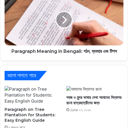
Paragraph Meaning in Bengali: গঠন, ব্যবহার এবং টিপস
ভালো লাগতে পারে
সহজ ও সুন্দর ভাষায় লেখা আমাদের বিদ্যালয়
রচনা ছাত্রছাত্রীদের জন্য
Paragraph on Tree
June ২৭, ২০২৫
Plantation for Students:
Easy English Guide
৭ days আগে