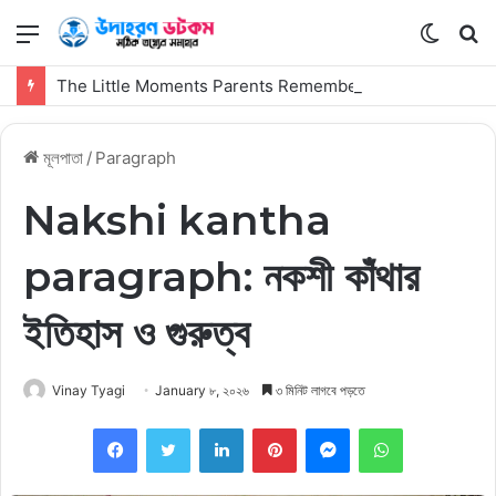
মেনু
Switch
কি
skin
সার্
The Little Moments Parents Remember Long After the First Visit
কর
মূলপাতা
/
Paragraph
Nakshi kantha
paragraph: নকশী কাঁথার
ইতিহাস ও গুরুত্ব
Vinay Tyagi
January ৮, ২০২৬
৩ মিনিট লাগবে পড়তে
Facebook
Twitter
LinkedIn
Pinterest
Messenger
WhatsApp