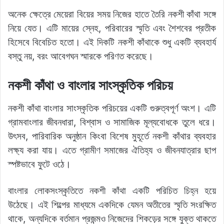
অনেক ক্ষেত্রে মেয়েরা বিয়ের সময় নিজের হাতে তৈরি নকশী কাঁথা সঙ্গে
নিয়ে যেত। এটি মায়ের স্নেহ, পরিবারের স্মৃতি এবং শৈশবের প্রতীক
হিসেবে বিবেচিত হতো। এই দিকটি নকশী কাঁথাকে শুধু একটি ব্যবহার্য
বস্তু নয়, বরং আবেগঘন স্মারকে পরিণত করেছে।
নকশী কাঁথা ও বাংলার সাংস্কৃতিক পরিচয়
নকশী কাঁথা বাংলার সাংস্কৃতিক পরিচয়ের একটি গুরুত্বপূর্ণ অংশ। এটি
গ্রামবাংলার জীবনধারা, বিশ্বাস ও সামাজিক মূল্যবোধকে তুলে ধরে।
উৎসব, পারিবারিক অনুষ্ঠান কিংবা বিশেষ মুহূর্তে নকশী কাঁথার ব্যবহার
লক্ষ্য করা যায়। এতে গ্রামীণ সমাজের ঐতিহ্য ও জীবনযাত্রার ছাপ
স্পষ্টভাবে ফুটে ওঠে।
বাংলার লোকসংস্কৃতিতে নকশী কাঁথা একটি পরিচিত চিহ্ন হয়ে
উঠেছে। এই শিল্পের মাধ্যমে একদিকে যেমন অতীতের স্মৃতি সংরক্ষিত
থাকে, অন্যদিকে বর্তমান প্রজন্মও নিজেদের শিকড়ের সঙ্গে যুক্ত থাকতে