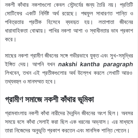
নকশী কাঁথার নকশাগুলো কেবল সৌন্দর্যের জন্য তৈরি নয়। প্রতিটি
মোটিফের একটি নির্দিষ্ট অর্থ রয়েছে। পদ্মফুল সাধারণত শান্তি ও
পবিত্রতার প্রতীক হিসেবে ব্যবহৃত হয়। লতাপাতা জীবনের
ধারাবাহিকতা বোঝায়। পাখির নকশা আশা ও স্বাধীনতার ভাব প্রকাশ
করে।
মাছের নকশা গ্রামীণ জীবনের সঙ্গে গভীরভাবে যুক্ত এবং সুখ-সমৃদ্ধির
ইঙ্গিত দেয়। আপনি যখন
nakshi kantha paragraph
লিখবেন, তখন এই প্রতীকগুলোর অর্থ উল্লেখ করলে লেখাটি আরও
তথ্যবহুল ও মানসম্মত হবে।
গ্রামীণ সমাজে নকশী কাঁথার ভূমিকা
গ্রামবাংলায় নকশী কাঁথা নারীদের দৈনন্দিন জীবনের অংশ ছিল। অবসর
সময়ে বসে কাঁথা সেলাই করা ছিল এক ধরনের অভ্যাস। এর মাধ্যমে
তারা নিজেদের অনুভূতি প্রকাশ করতেন এবং মানসিক শান্তি পেতেন।