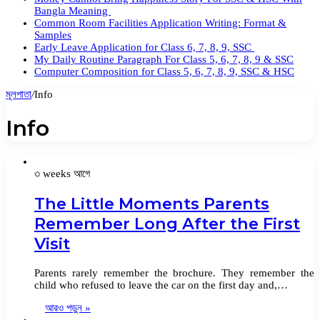
Bangla Meaning
Common Room Facilities Application Writing: Format &
Samples
Early Leave Application for Class 6, 7, 8, 9, SSC
My Daily Routine Paragraph For Class 5, 6, 7, 8, 9 & SSC
Computer Composition for Class 5, 6, 7, 8, 9, SSC & HSC
মূলপাতা
/
Info
Info
৩ weeks আগে
The Little Moments Parents
Remember Long After the First
Visit
Parents rarely remember the brochure. They remember the
child who refused to leave the car on the first day and,…
আরও পড়ুন »