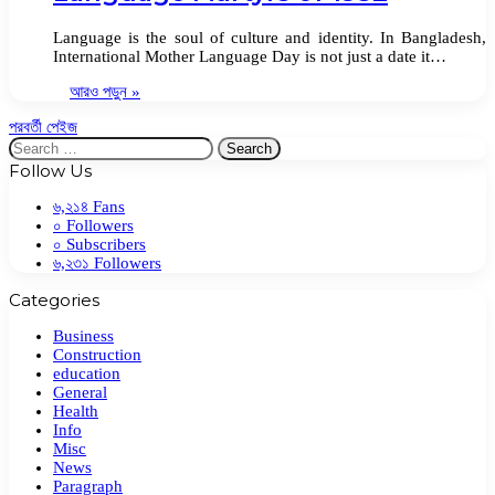
Language is the soul of culture and identity. In Bangladesh,
International Mother Language Day is not just a date it…
আরও পড়ুন »
পরবর্তী পেইজ
Search
for:
Follow Us
৬,২১৪
Fans
০
Followers
০
Subscribers
৬,২৩১
Followers
Categories
Business
Construction
education
General
Health
Info
Misc
News
Paragraph