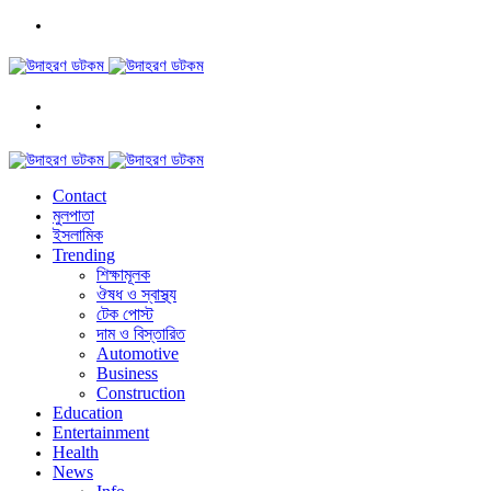
মেনু
কি
সার্চ
Switch
করবেন?
skin
Contact
মুলপাতা
ইসলামিক
Trending
শিক্ষামূলক
ঔষধ ও স্বাস্থ্য
টেক পোস্ট
দাম ও বিস্তারিত
Automotive
Business
Construction
Education
Entertainment
Health
News