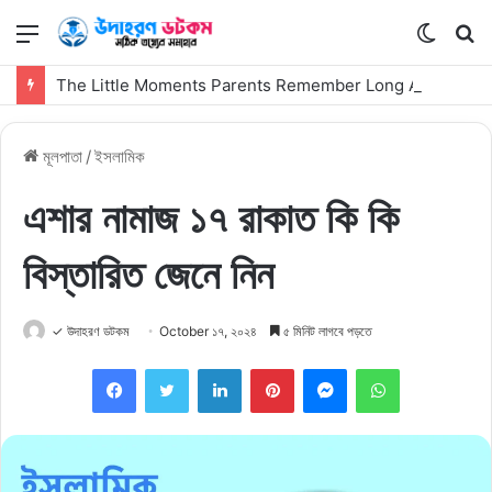
মেনু
Switch
কি
skin
সার্
The Little Moments Parents Remember Long After the First Visit
কর
মূলপাতা
/
ইসলামিক
এশার নামাজ ১৭ রাকাত কি কি
বিস্তারিত জেনে নিন
✓ উদাহরণ ডটকম
October ১৭, ২০২৪
৫ মিনিট লাগবে পড়তে
Facebook
Twitter
LinkedIn
Pinterest
Messenger
WhatsApp