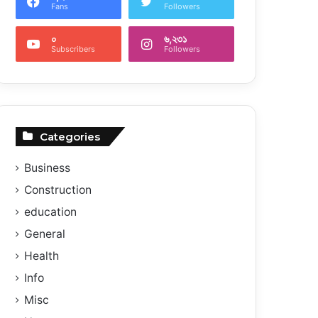
Fans
Followers
০
৬,২৩১
Subscribers
Followers
Categories
Business
Construction
education
General
Health
Info
Misc