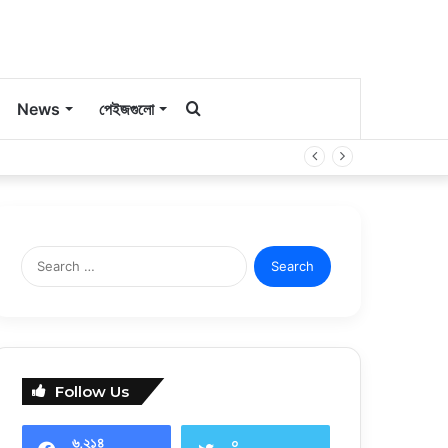
কি
News
পেইজগুলো
সার্চ
করবেন?
Search
for:
Follow Us
৬,২১৪
০