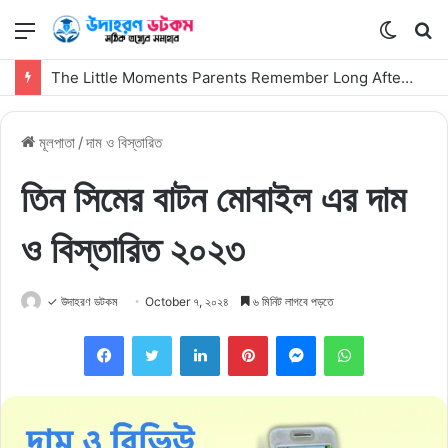
মেনু
Switch
কি
skin
সার্
The Little Moments Parents Remember Long After the First Visit
কর
মূলপাতা
/
দাম ও বিস্তারিত
তিন সিমের বাটন মোবাইল এর দাম
ও বিস্তারিত ২০২৩
✓ উদাহরণ ডটকম
October ৭, ২০২৪
৬ মিনিট লাগবে পড়তে
Facebook
Twitter
LinkedIn
Pinterest
Messenger
WhatsApp