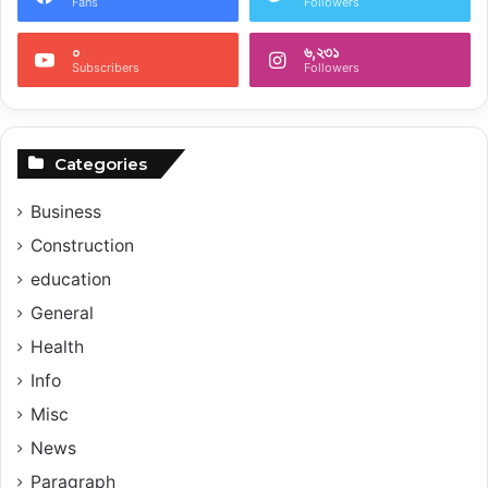
Fans
Followers
০
৬,২৩১
Subscribers
Followers
Categories
Business
Construction
education
General
Health
Info
Misc
News
Paragraph