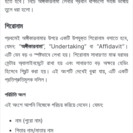
হতে হবে। নিচে অঙ্গীকারনামা লেখার প্রধান ধাপগুলো সহজ ভাষায়
তুলে ধরা হলো।
শিরোনাম
প্রথমেই অঙ্গীকারনামার উপরে একটি উপযুক্ত শিরোনাম বসাতে হবে,
যেমন: “
অঙ্গীকারনামা
”, “Undertaking” বা “Affidavit”।
এটি যেন বড় ও স্পষ্টভাবে লেখা হয়। শিরোনাম সাধারণত মাঝ বরাবর
সেন্টার অ্যালাইনমেন্টে রাখা হয় এবং সাধারণত বড় অক্ষরে হেডিং
হিসেবে প্রিন্ট করা হয়। এই অংশটি দেখেই বুঝা যায়, এটি একটি
প্রতিশ্রুতিমূলক দলিল।
পরিচিতি অংশ
এই অংশে আপনি নিজেকে পরিচয় করিয়ে দেবেন। যেমন:
নাম (পুরো নাম)
পিতার নাম/মাতার নাম