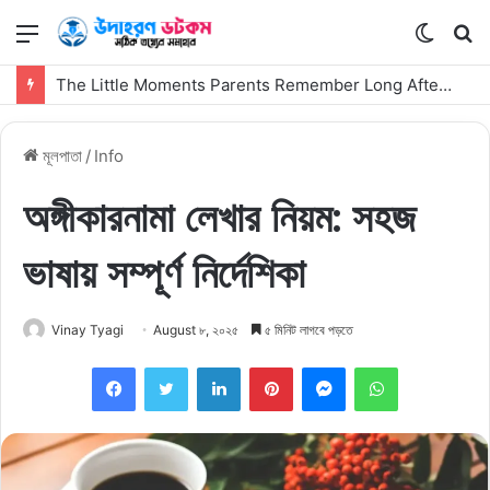
মেনু
Switch
কি
skin
সার্
The Little Moments Parents Remember Long After the First Visit
কর
মূলপাতা
/
Info
অঙ্গীকারনামা লেখার নিয়ম: সহজ
ভাষায় সম্পূর্ণ নির্দেশিকা
Vinay Tyagi
August ৮, ২০২৫
৫ মিনিট লাগবে পড়তে
Facebook
Twitter
LinkedIn
Pinterest
Messenger
WhatsApp